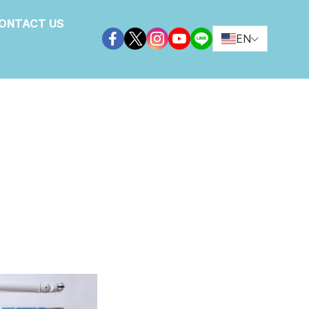
ONTACT US
EN
 must