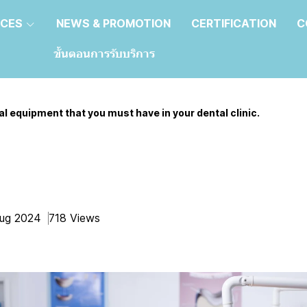
ICES
NEWS & PROMOTION
CERTIFICATION
C
ขั้นตอนการรับบริการ
tal equipment that you must have in your dental clinic.
dental equipment that you
your dental clinic.
Aug 2024
718 Views