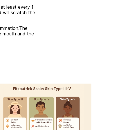
t least every 1
 will scratch the
lammation.The
he mouth and the