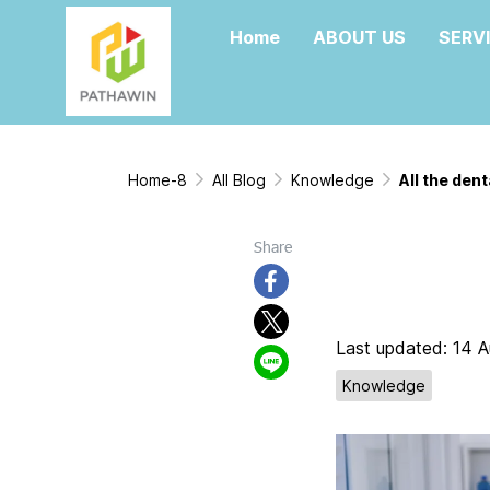
Home
ABOUT US
SERV
Home-8
All Blog
Knowledge
All the den
All the 
Share
have in 
Last updated: 14 
Knowledge