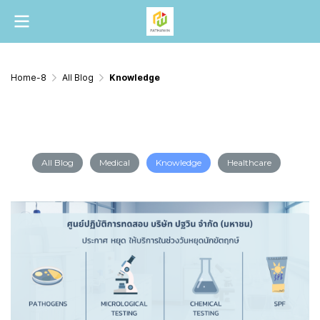
Home-8
All Blog
Knowledge
Knowledge
All Blog
Medical
Knowledge
Healthcare