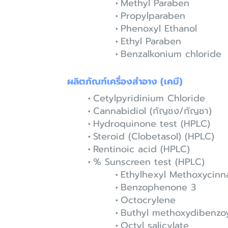
Methyl Paraben
Propylparaben
Phenoxyl Ethanol
Ethyl Paraben
Benzalkonium chloride
ผลิตภัณฑ์เครื่องสำอาง (เคมี)
Cetylpyridinium Chloride
Cannabidiol (กัญชง/กัญชา)
Hydroquinone test (HPLC)
Steroid (Clobetasol) (HPLC)
Rentinoic acid (HPLC)
% Sunscreen test (HPLC)
Ethylhexyl Methoxycin
Benzophenone 3
Octocrylene
Buthyl methoxydibenzo
Octyl salicylate