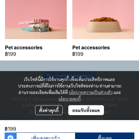
Pet accessories
Pet accessories
฿199
฿199
เว็บไซต์นี้มีการใช้งานคุกกี้ เพื่อเพิ่มประสิทธิภาพและ
ศูนย์ปฏิบัติการทดสอบ
ประสบการณ์ที่ดีในการใช้งานเว็บไซต์ของท่าน ท่านสามารถ
บริษัท ปฐวิน จำกัด (มหาชน)
อ่านรายละเอียดเพิ่มเติมได้ที่
นโยบายความเป็นส่วนตัว
และ
55/1 หมู่ 6 ตำบลบางเตย อำเภอสามโคก จังหวัดปทุมธานี 12160
นโยบายคุกกี้
โทรศัพท์ : (662) 977-3261-4 มือถือ 081-9751595
ตั้งค่าคุกกี้
ยอมรับทั้งหมด
E-mail: centrallab@pathawin.com
Line official : @ptwcentrallab
เปิดทำการ : วันจันทร์ - วันเสาร์ : 8.00 - 17.00 น.
฿199
เพิ่มลงตะกร้า
ซื้อเลย