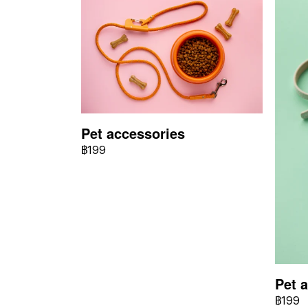
Pet accessories
฿199
Pet 
฿199